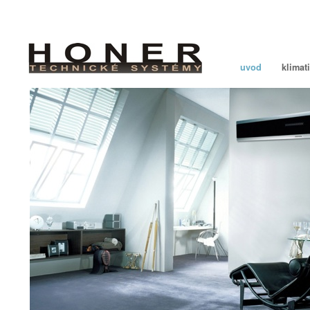
uvod
klimat